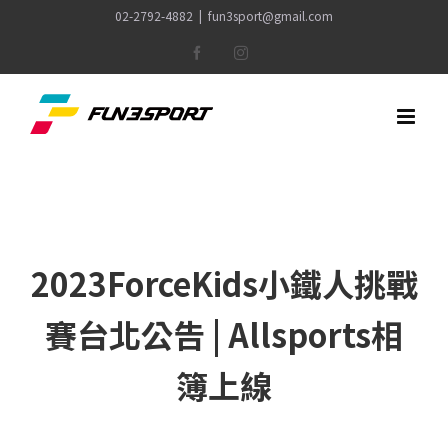
Skip
02-2792-4882
|
fun3sport@gmail.com
to
Facebook
Instagram
content
2023ForceKids小鐵人挑戰
賽台北公告 | Allsports相
簿上線