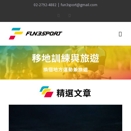
Skip
02-2792-4882
|
fun3sport@gmail.com
to
Facebook
Instagram
content
移地訓練與旅遊
換個地方運動兼旅遊
精選文章