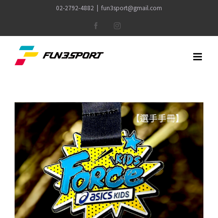
Skip
02-2792-4882
|
fun3sport@gmail.com
to
Facebook
Instagram
content