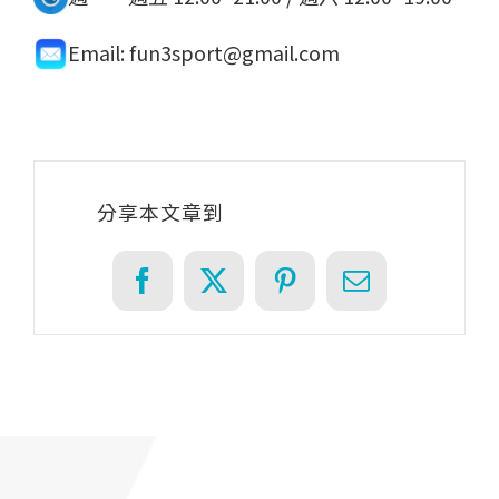
Email: fun3sport@gmail.com
分享本文章到
Facebook
X
Pinterest
Email