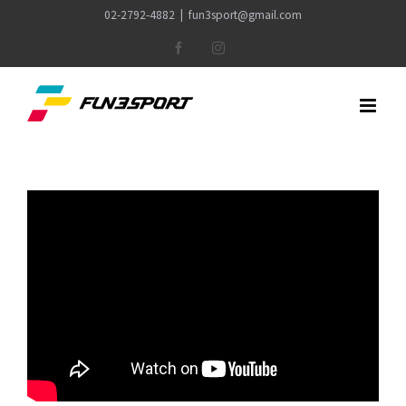
Skip
02-2792-4882
|
fun3sport@gmail.com
to
Facebook
Instagram
content