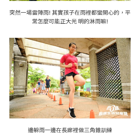
突然一場雷陣雨! 其實孩子在雨裡都蠻開心的，平
常怎麼可能正大光 明的淋雨嘛!
邊躲雨一邊在長廊裡做三角錐訓練