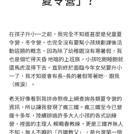
在孩子升小一之前，我完全不知道甚麼是兒童夏
令營、冬令營，也完全沒有要幫小孩規劃課後活
動這類的概念，因為除了幼稚園沒有寒暑假，我
也是個忙得天昏 地暗的上班族，小孩吃飽睡飽就
還馬虎混得下去。直到終於面臨今年女兒要升小
一了，我才知道會有長~長的暑假等著她…跟我
（擦淚）。
老天好像看到我拼命熬夜上網查詢各類夏令營的
資訊，所以讓我發現了瘋三鐵。瘋三鐵至今已營
運十多年，陸續辦過許多大人小孩的各式訓練
營，裡面的主理人 賴曉春教練，更是三鐵界無人
不知、無人不曉的「百鐵教父」，是台灣第一個