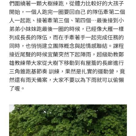
們圍繞著一顆大樹練跑，從體力比較好的大孩子
開始，一個人跑完一圈要回自己 的隊伍牽第二個
人一起跑、接著牽第三個、第四個…最後接到小
弟弟小妹妹跑最後一圈的時候，已經像大雁一樣
列成長長的隊伍，而在手牽著手一起完成任務的
同時，也悄悄建立團隊概念與起情感聯結。課程
接近尾聲的時候宜蘭突然下起陣雨，超級助教鄭
雄教練帶大家從大樹下移動到有屋簷的長廊進行
三角錐跑基節奏 訓練，果然是扎實的運動營，竟
然還有雨天備案，大家不要以為下雨就可以偷懶
了喔。