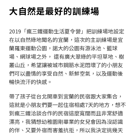
大自然是最好的訓練場
2019「瘋三鐵運動生活夏令營」把訓練場地設定
在以自然綠地聞名的宜蘭，這次的主訓練場是宜
蘭羅東運動公園，諾大的公園有游泳池、籃球
場、網球場之外， 還有廣大翠綠的平坦草地、樹
叢山丘，希望讓被城市鋼筋水泥悶壞了的小朋友
們可以盡情的享受自然、新鮮空氣，以及運動後
暢快流汗的快感。
帶了孩子從台北開車到宜蘭的民宿跟大家集合，
這就是小朋友們要一起住宿相處7天的地方，想不
到瘋三鐵洽談合作的民宿這麼寬闊而且非常舒適
漂亮，我猜想幼稚園剛畢業的女兒會因為沒認識
的伴、又要外宿而害羞抗拒，所以我決定挑幾天