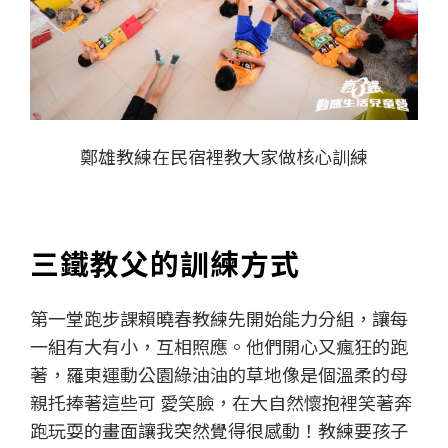
鄭雄教練在民宿裡教大家做核心訓練
三鐵教父的訓練方式
第一堂跑步課賴曉春教練先開始能力分組，讓每
一組有大有小，互相照應。他們開心又瘋狂的跑
著，羅東運動公園綠油油的草地像是個溫柔的母
親托捧著這些可 愛笑臉，在大自然懷抱裡笑著奔
跑玩耍的畫面讓我突然覺得很感動！教練要孩子