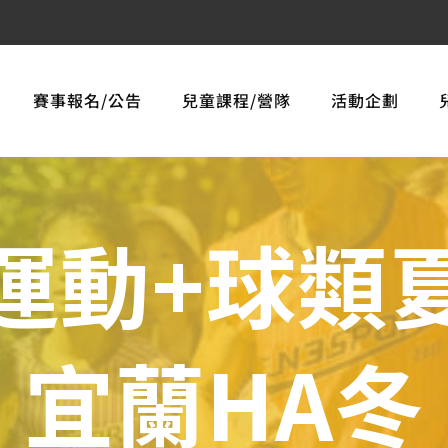
賽事報名/公告
兒童課程/營隊
活動企劃
運動+球類
宜蘭HA冬