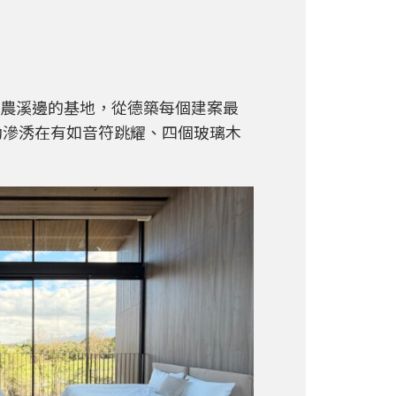
安農溪邊的基地，從德築每個建案最
滲𣵛在有如音符跳耀、四個玻璃木