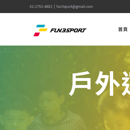
Skip
02-2792-4882
|
fun3sport@gmail.com
to
content
首頁
戶外