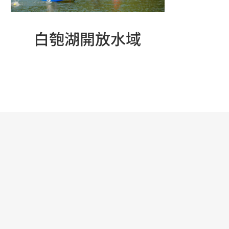
白匏湖開放水域