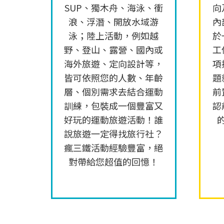
SUP、獨木舟、海泳、衝
向
浪、浮潛、開放水域游
內
泳；陸上活動，例如越
於
野、登山、露營、國內或
工
海外旅遊、定向設計等，
項
皆可依照您的人數、年齡
題
層、個別需求去結合運動
前
訓練，包裝成一個豐富又
認
好玩的運動旅遊活動！誰
說旅遊一定得找旅行社？
瘋三鐵活動經驗豐富，絕
對帶給您超值的回憶！