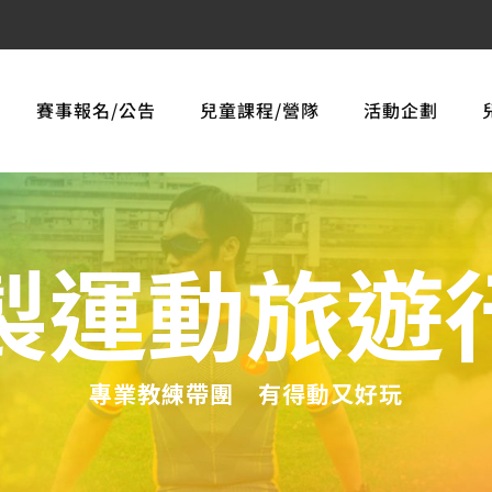
賽事報名/公告
兒童課程/營隊
活動企劃
製運動旅遊
專業教練帶團 有得動又好玩