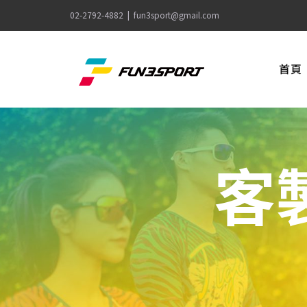
Skip
02-2792-4882
|
fun3sport@gmail.com
to
content
首頁
客